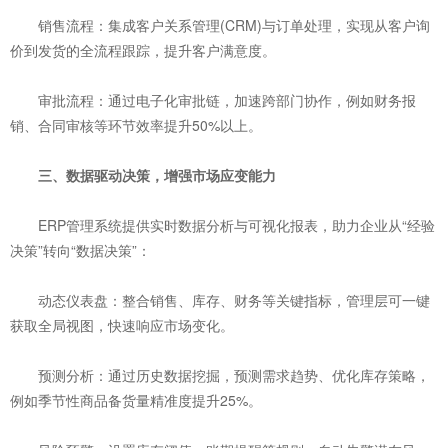
销售流程：集成客户关系管理(CRM)与订单处理，实现从客户询
价到发货的全流程跟踪，提升客户满意度。
审批流程：通过电子化审批链，加速跨部门协作，例如财务报
销、合同审核等环节效率提升50%以上。
三、数据驱动决策，增强市场应变能力
ERP管理系统提供实时数据分析与可视化报表，助力企业从“经验
决策”转向“数据决策”：
动态仪表盘：整合销售、库存、财务等关键指标，管理层可一键
获取全局视图，快速响应市场变化。
预测分析：通过历史数据挖掘，预测需求趋势、优化库存策略，
例如季节性商品备货量精准度提升25%。