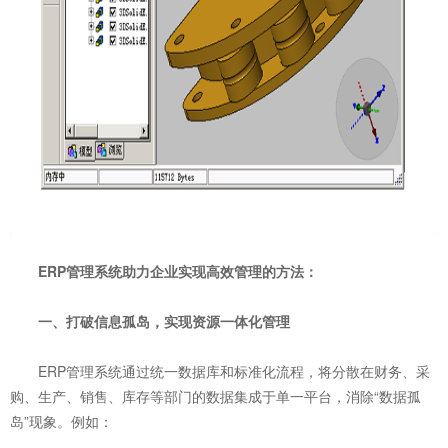
ERP管理系统助力企业实现高效管理的方法：
一、打破信息孤岛，实现资源一体化管理
ERP管理系统通过统一数据库和标准化流程，将分散在财务、采
购、生产、销售、库存等部门的数据集成于单一平台，消除“数据孤
岛”现象。例如：