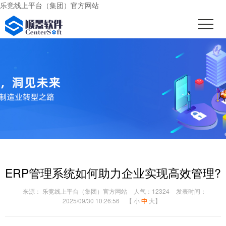
乐竞线上平台（集团）官方网站
ERP管理系统如何助力企业实现高效管理?
来源： 乐竞线上平台（集团）官方网站
人气：12324
发表时间：
2025/09/30 10:26:56
【
小
中
大
】