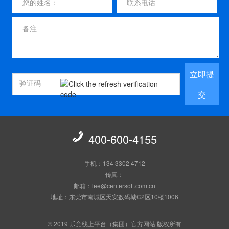
立即提
交

400-600-4155
手机：134 3302 4712
传真：
邮箱：lee@centersoft.com.cn
地址：东莞市南城区天安数码城C2区10楼1006
© 2019 乐竞线上平台（集团）官方网站 版权所有