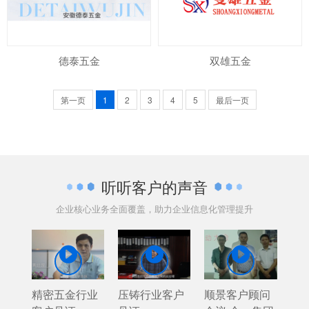
德泰五金
双雄五金
第一页
1
2
3
4
5
最后一页
听听客户的声音
企业核心业务全面覆盖，助力企业信息化管理提升



精密五金行业
压铸行业客户
顺景客户顾问