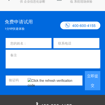
供 企业信息化诊断
临 系统现场体验
免费申请试用

400-600-4155
1分钟快速体验
立即提
交
