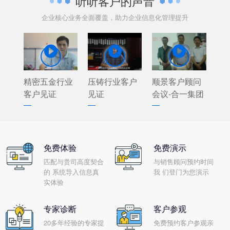
听听客户的声音
企业核心业务全面覆盖，助力企业信息化管理提升



精密五金行业
压铸行业客户
顺景客户顾问
客户见证
见证
会议-合一集团
免费体验
免费演示
匹配与贵司高度契合
与销售顾问预约时间
的 系统导入信息真
我 们登门为您演示
实体验
专家诊断
客户参观
20多年经验的专家提
免费预约客户参观亲