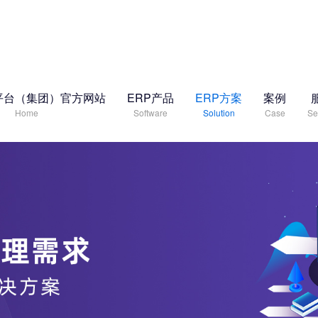
平台（集团）官方网站
ERP产品
ERP方案
案例
Home
Software
Solution
Case
Se