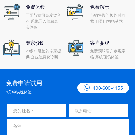
免费体验
免费演示
匹配与贵司高度契合
与销售顾问预约时间
的 系统导入信息真
我 们登门为您演示
实体验
专家诊断
客户参观
20多年经验的专家提
免费预约客户参观亲
供 企业信息化诊断
临 系统现场体验
免费申请试用

400-600-4155
1分钟快速体验