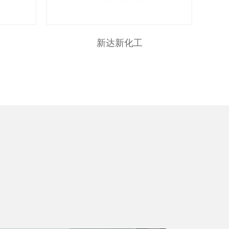
新达新化工