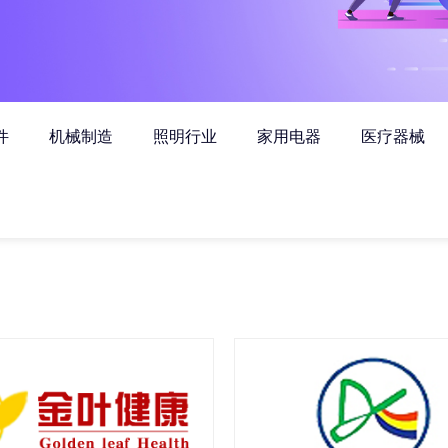
件
机械制造
照明行业
家用电器
医疗器械