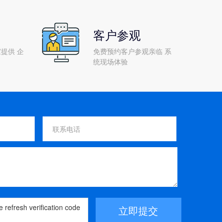
客户参观
提供 企
免费预约客户参观亲临 系
统现场体验
立即提交