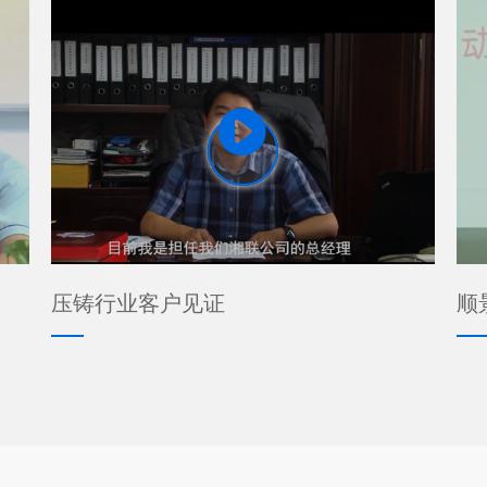

压铸行业客户见证
顺