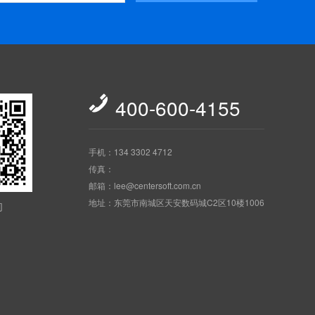

400-600-4155
手机：134 3302 4712
传真：
邮箱：lee@centersoft.com.cn
地址：东莞市南城区天安数码城C2区10楼1006
们