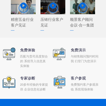



精密五金行业
压铸行业客户
顺景客户顾问
客户见证
见证
会议-合一集团
免费体验
免费演示
匹配与贵司高度契合
与销售顾问预约时间
的 系统导入信息真
我 们登门为您演示
实体验
专家诊断
客户参观
20多年经验的专家提
免费预约客户参观亲
供 企业信息化诊断
临 系统现场体验