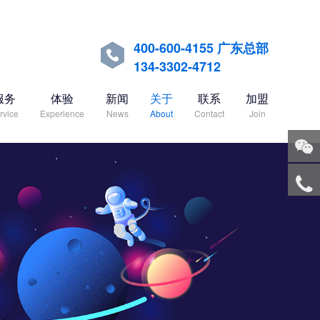
400-600-4155 广东总部

134-3302-4712
服务
体验
新闻
关于
联系
加盟
rvice
Experience
News
About
Contact
Join
关注
微信
服务
热线
回到
顶部