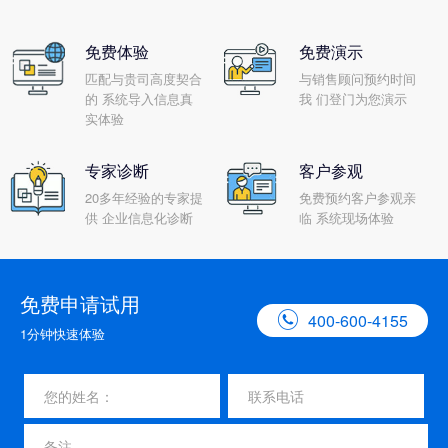
免费体验
免费演示
匹配与贵司高度契合
与销售顾问预约时间
的 系统导入信息真
我 们登门为您演示
实体验
专家诊断
客户参观
20多年经验的专家提
免费预约客户参观亲
供 企业信息化诊断
临 系统现场体验
免费申请试用

400-600-4155
1分钟快速体验