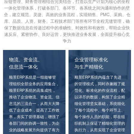
应链管理、财务管理相结合完美结合，打造以生产计划为核心的全程
一体化管理体系，打破各部门、各环节、各系统之间沟通和协作的壁
垒，建立规范、灵捷、高效的业务流程，实现销售、PMC、采购、仓
库、品质、人资、财务、工程技术部门等所有环节全程无缝管理，确
保了数据信息在传递过程中的准确性、时效性和有效性，帮助企业快
速反应、紧密协作、良好运营，更快推进业务发展，全面提升核心竞
争力
物流、资金流、
企业管理标准化
信息流一体化
与生产精细化
顺景ERP系统是一组能够管
顺景ERP系统内蕴含了先进
理组织全部业务的应用集合，
的管理模式，同时亦兼顾了规
顺景ERP系统的高集成性，
范化、标准化的作业流程，配
推动了企业物流、资金流、信
以详尽的数据，构筑了企业精
息流的三流合一，从而大大降
细化管理坚实基础，系统细化
低了企业成本，提高了工作效
了每个流程中、每个环节上、
率，夯实了管理基础，增强了
每个操作人员的职能，即在组
各部门间的协调一致性，为企
织机制上保证了精细化管理的
业的战略发展方向提供了有力
执行力，从而实现了企业管理