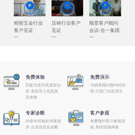



精密五金行业
压铸行业客户
顺景客户顾问
客户见证
见证
会议-合一集团
免费体验
免费演示
匹配与贵司高度契合
与销售顾问预约时间
的 系统导入信息真
我 们登门为您演示
实体验
专家诊断
客户参观
20多年经验的专家提
免费预约客户参观亲
供 企业信息化诊断
临 系统现场体验