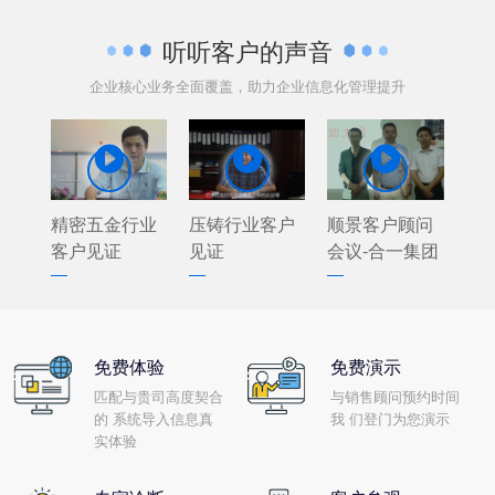
听听客户的声音
企业核心业务全面覆盖，助力企业信息化管理提升



精密五金行业
压铸行业客户
顺景客户顾问
客户见证
见证
会议-合一集团
免费体验
免费演示
匹配与贵司高度契合
与销售顾问预约时间
的 系统导入信息真
我 们登门为您演示
实体验