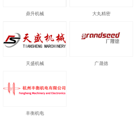
鼎升机械
大丸精密
天盛机械
广晟德
丰衡机电