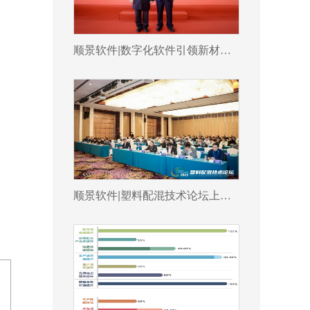
顺景软件|数字化软件引领新材料产业绿色智造新篇章
顺景软件|塑料配混技术论坛上展示数字化的力量