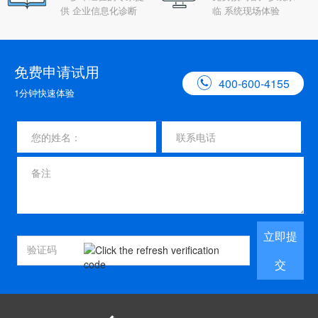
供 企业信息化诊断
临 系统现场体验
免费申请试用

400-600-4155
1分钟快速体验
立即提
交