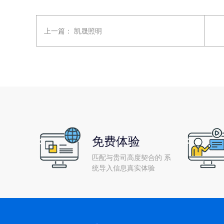
上一篇：
凯晟照明
免费体验
匹配与贵司高度契合的 系
统导入信息真实体验