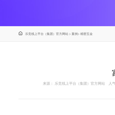

乐竞线上平台（集团）官方网站
>
案例
>
精密五金
来源： 乐竞线上平台（集团）官方网站
人气