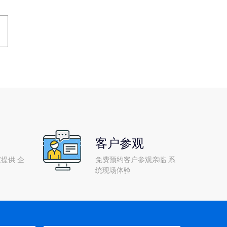
客户参观
提供 企
免费预约客户参观亲临 系
统现场体验