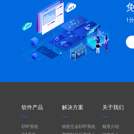
1
软件产品
解决方案
关于我们
ERP系统
精密五金ERP系统
顺景介绍