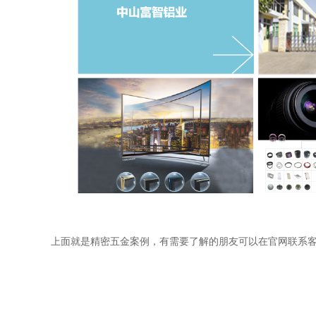
上面就是精密五金案例，有需要了解的朋友可以在官网联系