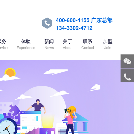
400-600-4155 广东总部

134-3302-4712
服务
体验
新闻
关于
联系
加盟
rvice
Experience
News
About
Contact
Join
关注
微信
服务
热线
回到
顶部