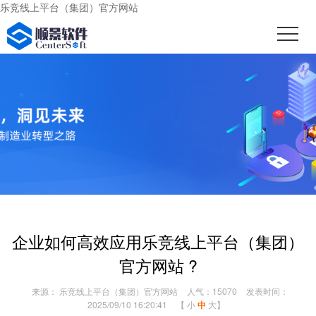
乐竞线上平台（集团）官方网站
企业如何高效应用乐竞线上平台（集团）
官方网站 ?
来源： 乐竞线上平台（集团）官方网站
人气：15070
发表时间：
2025/09/10 16:20:41
【
小
中
大
】