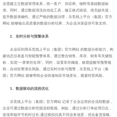
业需建立主数据管理体系，统一客户、供应商、物料等基础数据标
准。同时，通过数据清洗自动化工具，修正格式错误、填充缺失值，
提升数据准确性。通过严格的数据治理，乐竞线上平台（集团）官方
网站 能够输出高质量的数据分析结果，为企业决策提供可靠支持。
2、实时分析与预警体系
企业应利用乐竞线上平台（集团）官方网站 的数据分析能力，构
建动态仪表盘与智能预警体系。通过整合销售、库存、财务等关键指
标，实现“一屏掌控全局”。同时，设置库存阈值、账期提醒等预警规
则，自动告警潜在风险。通过实时分析与预警，乐竞线上平台（集
团）官方网站 能够帮助企业快速响应市场变化，规避经营风险。
3、数据驱动的流程优化
乐竞线上平台（集团）官方网站 记录了企业运营的全流程数据，
企业可通过数据分析挖掘流程瓶颈。例如，通过分析订单处理日志，
发现审核环节耗时过长;通过模拟仿真不同业务场景，优化备货策略。