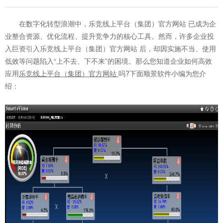
在数字化转型浪潮中，乐竞线上平台（集团）官方网站 已成为企
业整合资源、优化流程、提升竞争力的核心工具。然而，许多企业投
入巨资引入乐竞线上平台（集团）官方网站 后，却因实施不当、使用
低效等问题陷入“上不去、下不来”的困境。那么您知道企业如何高效
应用
乐竞线上平台（集团）官方网站
吗?下面顺景软件小编为您介
绍：