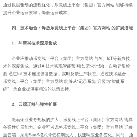
通过数据驱动的流程优化，乐竞线上平台（集团）官方网站 能够持续
提升企业运营效率，降低运营成本。
四、技术融合：释放乐竞线上平台（集团）官方网站 的扩展潜能
1、与新兴技术深度集成
企业应推动乐竞线上平台（集团）官方网站 与AI、IoT等新兴技
术的深度集成。通过AI技术实现智能预测(如需求计划)、自动异常检
测;通过IoT技术连接设备数据，实时反馈生产状态。通过技术融合，
乐竞线上平台（集团）官方网站 能够从“记录系统”升级为“智能系
统”，为企业提供更精准的决策支持。
2、云端迁移与弹性扩展
随着企业业务规模的扩大，乐竞线上平台（集团）官方网站 需具
备弹性扩展能力。企业可考虑将乐竞线上平台（集团）官方网站 迁移
至云端，采用SaaS模式降低初期投入，快速响应业务变化。同时，通