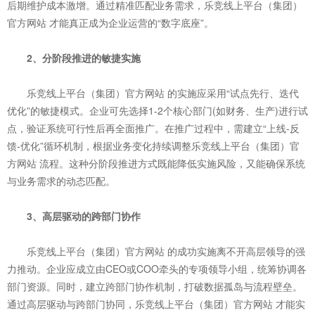
后期维护成本激增。通过精准匹配业务需求，乐竞线上平台（集团）
官方网站 才能真正成为企业运营的“数字底座”。
2、分阶段推进的敏捷实施
乐竞线上平台（集团）官方网站 的实施应采用“试点先行、迭代
优化”的敏捷模式。企业可先选择1-2个核心部门(如财务、生产)进行试
点，验证系统可行性后再全面推广。在推广过程中，需建立“上线-反
馈-优化”循环机制，根据业务变化持续调整乐竞线上平台（集团）官
方网站 流程。这种分阶段推进方式既能降低实施风险，又能确保系统
与业务需求的动态匹配。
3、高层驱动的跨部门协作
乐竞线上平台（集团）官方网站 的成功实施离不开高层领导的强
力推动。企业应成立由CEO或COO牵头的专项领导小组，统筹协调各
部门资源。同时，建立跨部门协作机制，打破数据孤岛与流程壁垒。
通过高层驱动与跨部门协同，乐竞线上平台（集团）官方网站 才能实